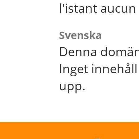
l'istant aucu
Svenska
Denna domän 
Inget innehål
upp.